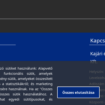
Kapcs
Kajári
Kft.
zó sütiket használunk: Alapvető
Helyszín:
 funkcionális sütik, amelyek
Levelezés
ény-sütik, amelyeket összesített
Adószám
 a statisztikákról; és marketing
ésére használnak. Ha az "Összes
FELIR azo
Összes elutasítása
összes sütik használatához. A
Központi 
hat egyedi sütitípusokat, és
Központi 