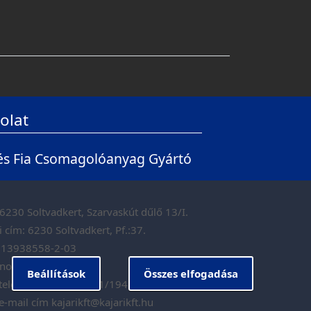
olat
 és Fia Csomagolóanyag Gyártó
6230 Soltvadkert, Szarvaskút dűlő 13/I.
i cím:
6230 Soltvadkert, Pf.:37.
13938558-2-03
nosító
AA3451597
Beállítások
Összes elfogadása
telefon/fax
06-78/481/194
e-mail cím
kajarikft@kajarikft.hu