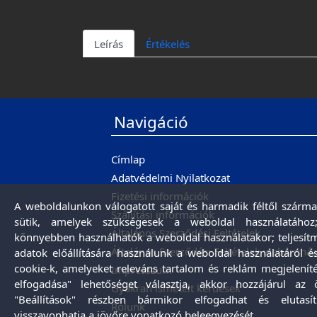
Leírás
Értékelés
Navigáció
Címlap
Adatvédelmi Nyilatkozat
Fizetési információk
A weboldalunkon válogatott saját és harmadik féltől szárma
Szállítási információk
sütik, amelyek szükségesek a weboldal használatához;
Általános Szerződési Feltételek
könnyebben használhatók a weboldal használatakor; teljesítm
Általános Szerződési Feltételek webáruház
adatok előállítására használunk a weboldal használatáról és
cookie-k, amelyeket releváns tartalom és reklám megjelenít
Impresszum
elfogadása" lehetőséget választja, akkor hozzájárul az 
Gyakran ismételt kérdések
"Beállítások" részben bármikor elfogadhat és elutasít
Rólunk
visszavonhatja a jövőre vonatkozó beleegyezését.