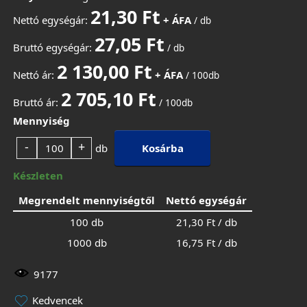
21,30 Ft
Nettó egységár:
+ ÁFA
/ db
27,05 Ft
Bruttó egységár:
/ db
2 130,00 Ft
Nettó ár:
+ ÁFA
/ 100db
2 705,10 Ft
Bruttó ár:
/ 100db
Mennyiség
-
+
db
Kosárba
Készleten
Megrendelt mennyiségtől
Nettó egységár
100 db
21,30 Ft / db
1000 db
16,75 Ft / db
9177
Kedvencek