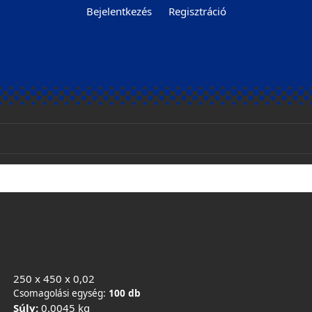
Bejelentkezés
Regisztráció
250 x 450 x 0,02
Csomagolási egység:
100 db
Súly:
0.0045 kg